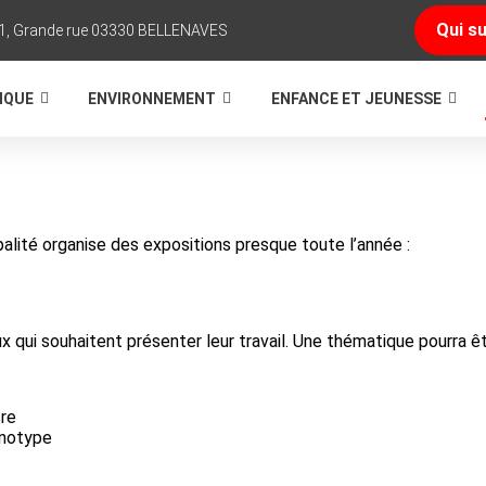
Qui su
1, Grande rue 03330 BELLENAVES
TIQUE
ENVIRONNEMENT
ENFANCE ET JEUNESSE
palité organise des expositions presque toute l’année :
x qui souhaitent présenter leur travail. Une thématique pourra ê
cre
anotype