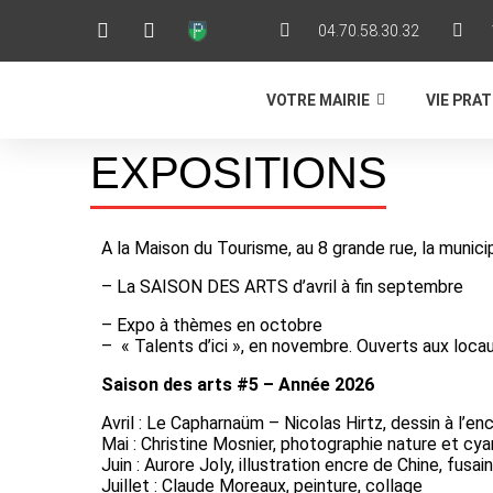
04.70.58.30.32
VOTRE MAIRIE
VIE PRA
EXPOSITIONS
A la Maison du Tourisme, au 8 grande rue, la munici
– La SAISON DES ARTS d’avril à fin septembre
– Expo à thèmes en octobre
– « Talents d’ici », en novembre. Ouverts aux locau
Saison des arts #5 – Année 2026
Avril : Le Capharnaüm – Nicolas Hirtz, dessin à l’en
Mai : Christine Mosnier, photographie nature et cy
Juin : Aurore Joly, illustration encre de Chine, fusain
Juillet : Claude Moreaux, peinture, collage