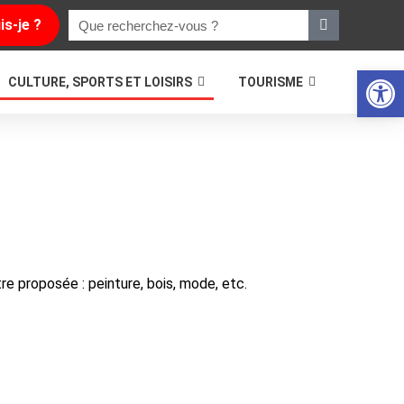
is-je ?
Ouvrir la
CULTURE, SPORTS ET LOISIRS
TOURISME
tre proposée : peinture, bois, mode, etc.