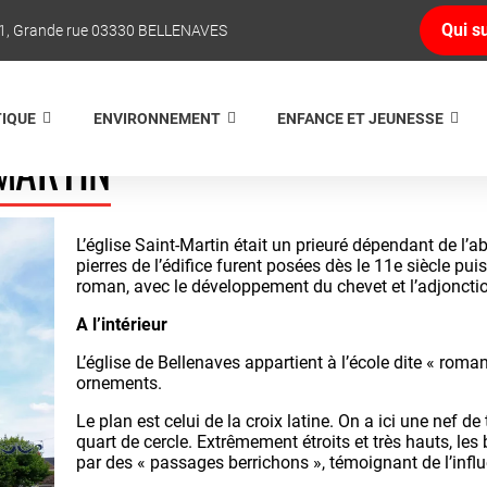
Qui su
1, Grande rue 03330 BELLENAVES
TIQUE
ENVIRONNEMENT
ENFANCE ET JEUNESSE
 MARTIN
L’église Saint-Martin était un prieuré dépendant de l’
pierres de l’édifice furent posées dès le 11e siècle pui
roman, avec le développement du chevet et l’adjoncti
A l’intérieur
L’église de Bellenaves appartient à l’école dite « roma
ornements.
Le plan est celui de la croix latine. On a ici une nef d
quart de cercle. Extrêmement étroits et très hauts, les 
par des « passages berrichons », témoignant de l’influ