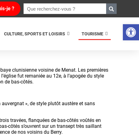
is-je ?
Ouvrir la 
CULTURE, SPORTS ET LOISIRS
TOURISME
abbaye clunisienne voisine de Menat. Les premières
s l’église fut remaniée au 12e, à l’apogée du style
on de bas-côtés.
n auvergnat », de style plutôt austère et sans
e trois travées, flanquées de bas-côtés voûtés en
bas-côtés s’ouvrent sur un transept très saillant
ence de nos voisins du Berry.