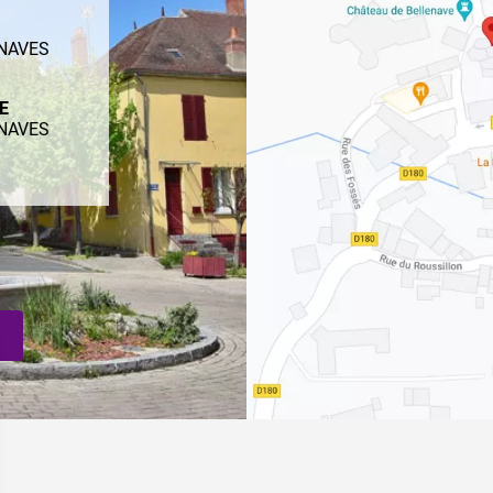
ENAVES
ME
ENAVES