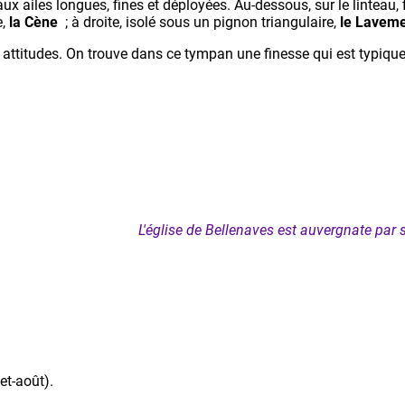
x ailes longues, fines et déployées. Au-dessous, sur le linteau
e,
la Cène
; à droite, isolé sous un pignon triangulaire,
le Laveme
 attitudes. On trouve dans ce tympan une finesse qui est typiqu
L'église de Bellenaves est auvergnate par 
et-août).