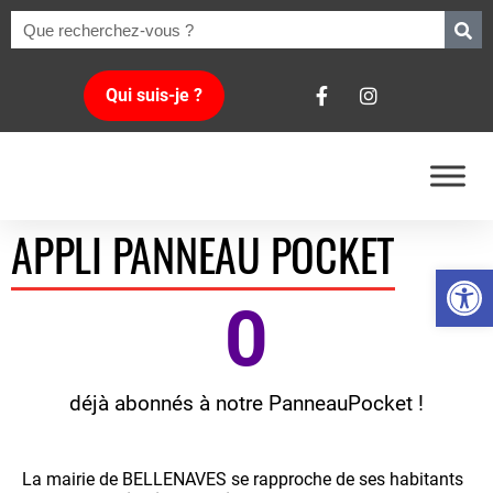
Qui suis-je ?
APPLI PANNEAU POCKET
Ouvrir la 
0
déjà abonnés à notre PanneauPocket !
La mairie de BELLENAVES se rapproche de ses habitants