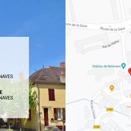
ENAVES
ME
ENAVES