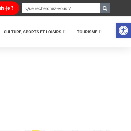
is-je ?
Ouvrir la 
CULTURE, SPORTS ET LOISIRS
TOURISME