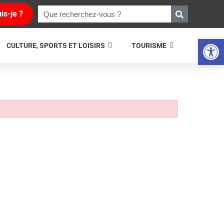
is-je ?
Ouvrir la 
CULTURE, SPORTS ET LOISIRS
TOURISME