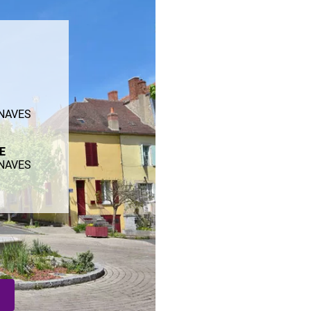
ENAVES
ME
ENAVES