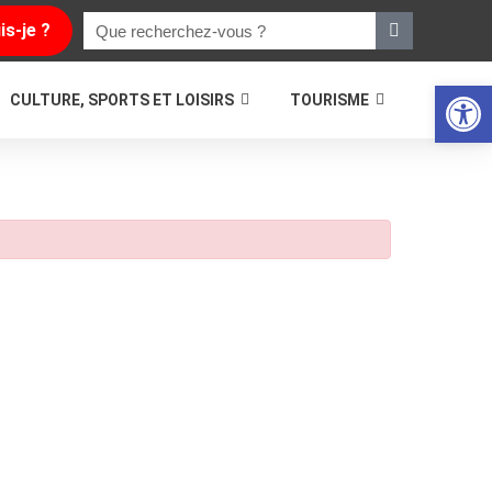
is-je ?
Ouvrir la
CULTURE, SPORTS ET LOISIRS
TOURISME