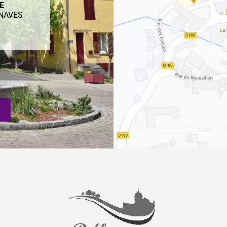
ME
ENAVES