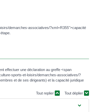
et-loisirs/demarches-associatives/?xml=R355">capacité
 étape.
ent effectuer une déclaration au greffe <span
ulture-sports-et-loisirs/demarches-associatives/?
bres et de ses dirigeants) et la capacité juridique
Tout replier
Tout déplier