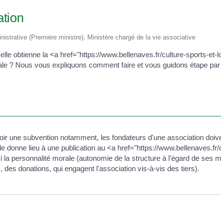
iation
ministrative (Première ministre), Ministère chargé de la vie associative
u'elle obtienne la <a href="https://www.bellenaves.fr/culture-sports-
itiale ? Nous vous expliquons comment faire et vous guidons étape par
evoir une subvention notamment, les fondateurs d'une association doiv
donne lieu à une publication au <a href="https://www.bellenaves.fr/c
 personnalité morale (autonomie de la structure à l'égard de ses mem
, des donations, qui engagent l'association vis-à-vis des tiers).