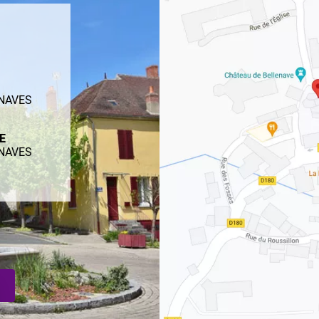
ENAVES
ME
ENAVES