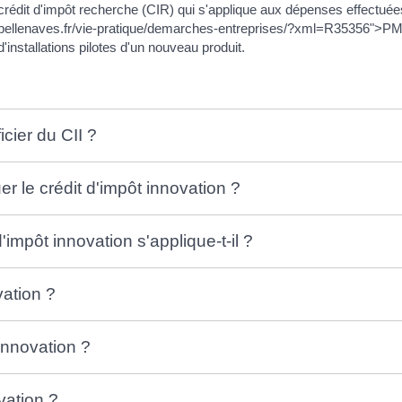
du crédit d'impôt recherche (CIR) qui s'applique aux dépenses effect
bellenaves.fr/vie-pratique/demarches-entreprises/?xml=R35356">PM
'installations pilotes d'un nouveau produit.
cier du CII ?
er le crédit d'impôt innovation ?
impôt innovation s'applique-t-il ?
vation ?
innovation ?
vation ?