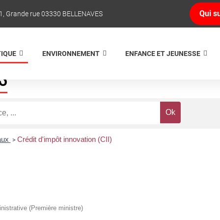
Qui su
1, Grande rue 03330 BELLENAVES
TIQUE
ENVIRONNEMENT
ENFANCE ET JEUNESSE
S
caux
Crédit d'impôt innovation (CII)
>
inistrative (Première ministre)