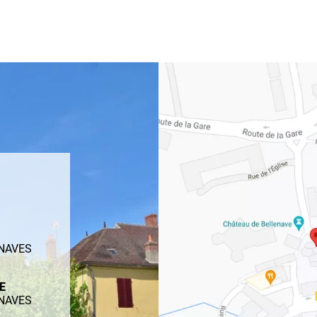
ENAVES
ME
ENAVES