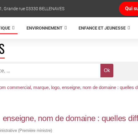
Qui su
1, Grande rue 03330 BELLENAVES
TIQUE
ENVIRONNEMENT
ENFANCE ET JEUNESSE
S
om commercial, marque, logo, enseigne, nom de domaine : quelles di
enseigne, nom de domaine : quelles dif
inistrative (Première ministre)