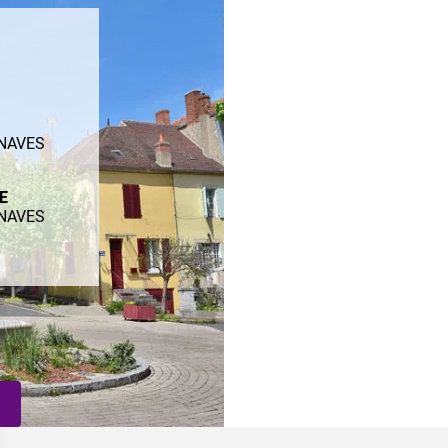
ENAVES
ME
ENAVES