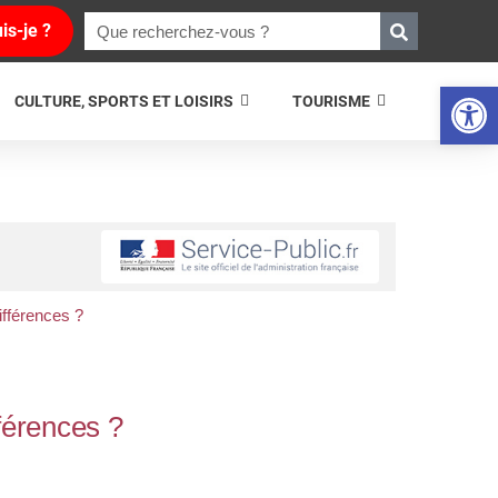
is-je ?
Ouvrir la 
CULTURE, SPORTS ET LOISIRS
TOURISME
fférences ?
férences ?