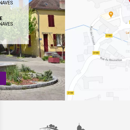
ENAVES
ME
ENAVES