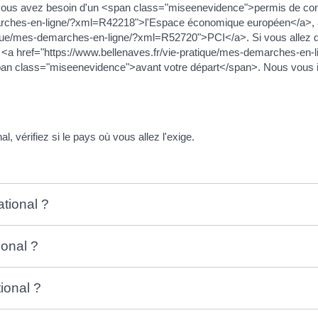
vous avez besoin d'un <span class="miseenevidence">permis de cond
emarches-en-ligne/?xml=R42218">l'Espace économique européen</a>,
ique/mes-demarches-en-ligne/?xml=R52720">PCI</a>. Si vous allez dans
 un <a href="https://www.bellenaves.fr/vie-pratique/mes-demarches-en
pan class="miseenevidence">avant votre départ</span>. Nous vous 
 vérifiez si le pays où vous allez l'exige.
ational ?
ional ?
ional ?