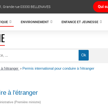
Qui su
1, Grande rue 03330 BELLENAVES
TIQUE
ENVIRONNEMENT
ENFANCE ET JEUNESSE
NE
 à l'étranger
Permis international pour conduire à l'étranger
>
re à l'étranger
inistrative (Première ministre)