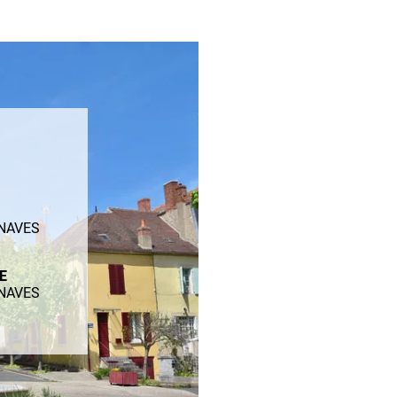
ENAVES
ME
ENAVES