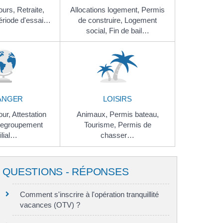
ours,
Retraite,
Allocations logement,
Permis
ériode d'essai…
de construire,
Logement
social,
Fin de bail…
ANGER
LOISIRS
our,
Attestation
Animaux,
Permis bateau,
egroupement
Tourisme,
Permis de
ilial…
chasser…
QUESTIONS - RÉPONSES
Comment s'inscrire à l'opération tranquillité
vacances (OTV) ?