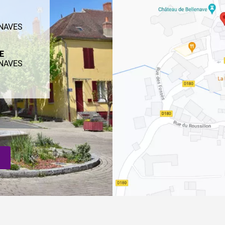
ENAVES
ME
ENAVES