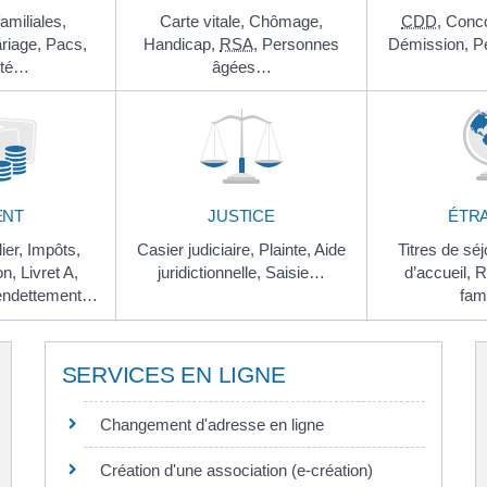
familiales,
Carte vitale,
Chômage,
CDD
,
Conc
riage,
Pacs,
Handicap,
RSA
,
Personnes
Démission,
P
ité…
âgées…
ENT
JUSTICE
ÉTR
ier,
Impôts,
Casier judiciaire,
Plainte,
Aide
Titres de séj
on,
Livret A,
juridictionnelle,
Saisie…
d’accueil,
R
endettement…
fam
SERVICES EN LIGNE
Changement d'adresse en ligne
Création d'une association (e-création)