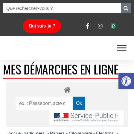
Qui suis-je ?
MES DÉMARCHES EN LIGNE
Ouvrir la 
Accueil particuliers
Papiers - Citoyenneté - Élections
>
>