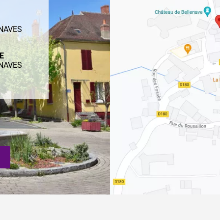
ENAVES
ME
ENAVES