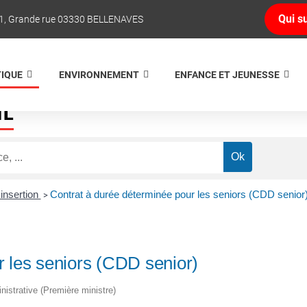
Qui su
1, Grande rue 03330 BELLENAVES
TIQUE
ENVIRONNEMENT
ENFANCE ET JEUNESSE
NE
'insertion
Contrat à durée déterminée pour les seniors (CDD senior
>
r les seniors (CDD senior)
inistrative (Première ministre)