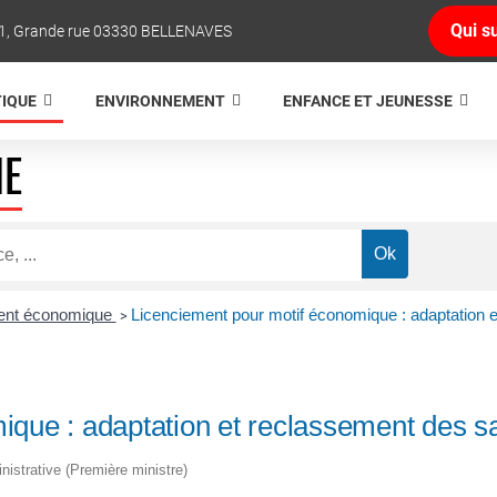
Qui su
1, Grande rue 03330 BELLENAVES
TIQUE
ENVIRONNEMENT
ENFANCE ET JEUNESSE
NE
ent économique
Licenciement pour motif économique : adaptation e
>
que : adaptation et reclassement des sa
inistrative (Première ministre)