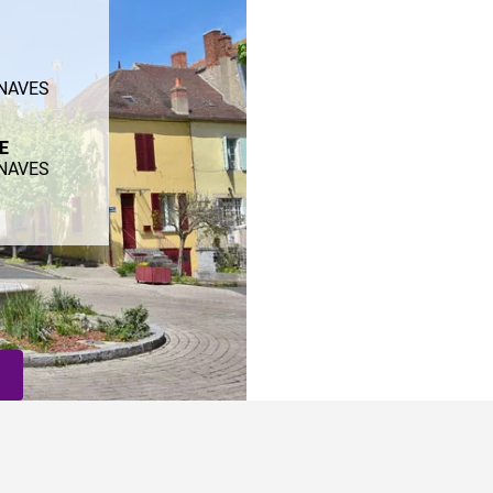
ENAVES
ME
ENAVES