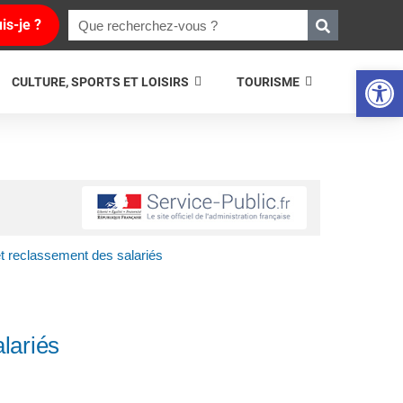
is-je ?
Ouvrir la 
CULTURE, SPORTS ET LOISIRS
TOURISME
t reclassement des salariés
lariés