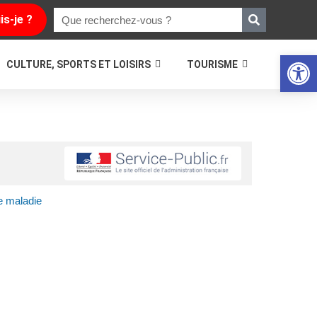
is-je ?
Ouvrir la
CULTURE, SPORTS ET LOISIRS
TOURISME
e maladie