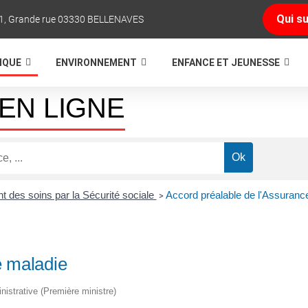
Qui su
1, Grande rue 03330 BELLENAVES
TIQUE
ENVIRONNEMENT
ENFANCE ET JEUNESSE
EN LIGNE
des soins par la Sécurité sociale
Accord préalable de l'Assuranc
>
e maladie
inistrative (Première ministre)