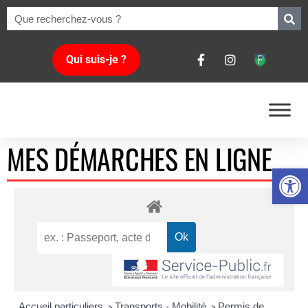
Qui suis-je ?
MES DÉMARCHES EN LIGNE
Ouvrir la 
Accueil particuliers
Transports - Mobilité
Permis de
>
>