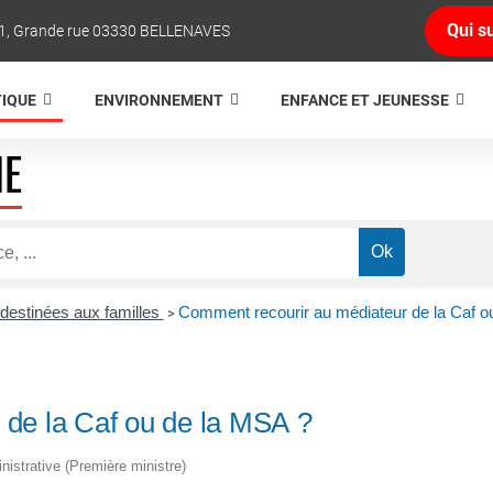
Qui su
1, Grande rue 03330 BELLENAVES
TIQUE
ENVIRONNEMENT
ENFANCE ET JEUNESSE
NE
 destinées aux familles
Comment recourir au médiateur de la Caf o
>
de la Caf ou de la MSA ?
inistrative (Première ministre)