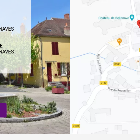
ENAVES
ME
ENAVES