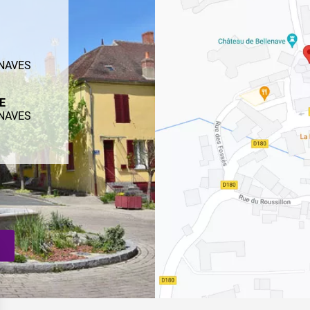
ENAVES
ME
ENAVES