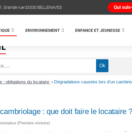
Qui suis-
1, Grande rue 03330 BELLENAVES
TIQUE
ENVIRONNEMENT
ENFANCE ET JEUNESSE
NE
 : obligations du locataire
Dégradations causées lors d'un cambriolag
>
ambriolage : que doit faire le locataire 
inistrative (Première ministre)