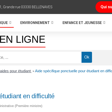
Qui su
1, Grande rue 03330 BELLENAVES
TIQUE
ENVIRONNEMENT
ENFANCE ET JEUNESSE
EN LIGNE
aides pour étudiant
Aide spécifique ponctuelle pour étudiant en diffi
>
tudiant en difficulté
inistrative (Première ministre)