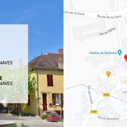
ENAVES
ME
ENAVES