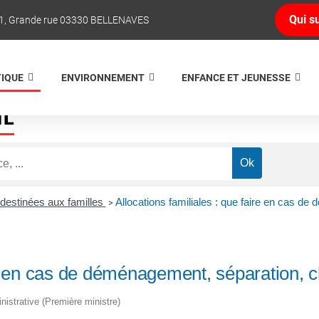
Qui su
1, Grande rue 03330 BELLENAVES
TIQUE
ENVIRONNEMENT
ENFANCE ET JEUNESSE
NE
 destinées aux familles
Allocations familiales : que faire en cas d
>
ire en cas de déménagement, séparation, 
inistrative (Première ministre)