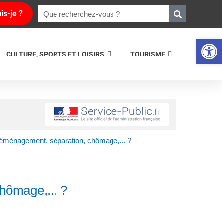
is-je ?
Ouvrir la 
CULTURE, SPORTS ET LOISIRS
TOURISME
e déménagement, séparation, chômage,... ?
chômage,... ?