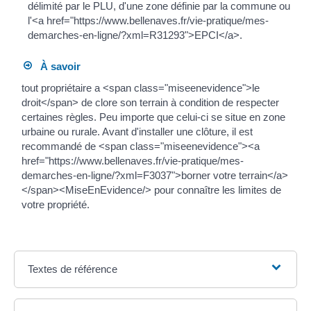
délimité par le PLU, d'une zone définie par la commune ou
l'<a href="https://www.bellenaves.fr/vie-pratique/mes-
demarches-en-ligne/?xml=R31293">EPCI</a>.
À savoir
tout propriétaire a <span class="miseenevidence">le
droit</span> de clore son terrain à condition de respecter
certaines règles. Peu importe que celui-ci se situe en zone
urbaine ou rurale. Avant d'installer une clôture, il est
recommandé de <span class="miseenevidence"><a
href="https://www.bellenaves.fr/vie-pratique/mes-
demarches-en-ligne/?xml=F3037">borner votre terrain</a>
</span><MiseEnEvidence/> pour connaître les limites de
votre propriété.
Textes de référence