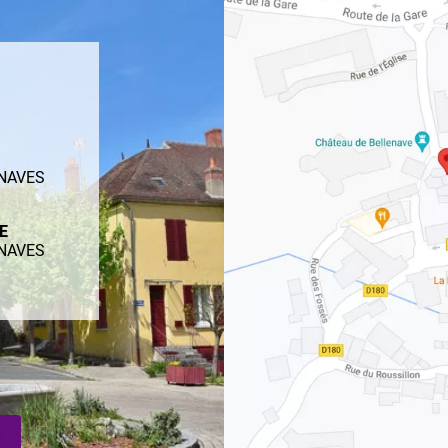
ENAVES
ME
ENAVES