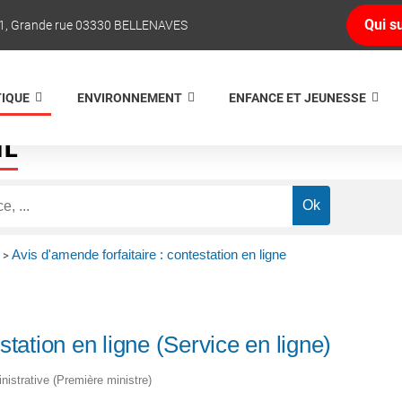
Qui su
1, Grande rue 03330 BELLENAVES
TIQUE
ENVIRONNEMENT
ENFANCE ET JEUNESSE
NE
Avis d'amende forfaitaire : contestation en ligne
>
station en ligne (Service en ligne)
inistrative (Première ministre)