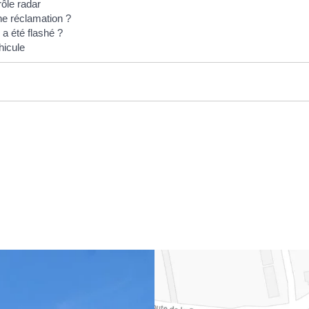
rôle radar
ne réclamation ?
 a été flashé ?
hicule