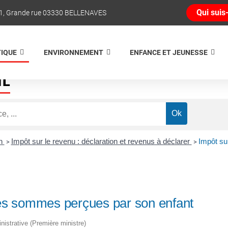
Qui suis-
1, Grande rue 03330 BELLENAVES
TIQUE
ENVIRONNEMENT
ENFANCE ET JEUNESSE
NE
on
Impôt sur le revenu : déclaration et revenus à déclarer
Impôt su
>
>
 les sommes perçues par son enfant
inistrative (Première ministre)