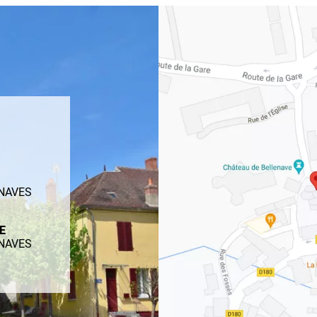
ENAVES
ME
ENAVES