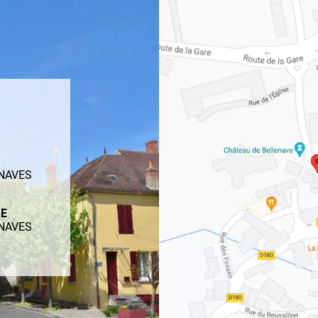
ENAVES
ME
ENAVES