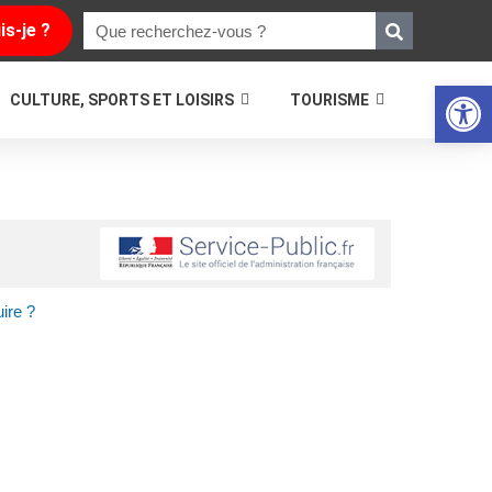
is-je ?
Ouvrir la
CULTURE, SPORTS ET LOISIRS
TOURISME
ire ?