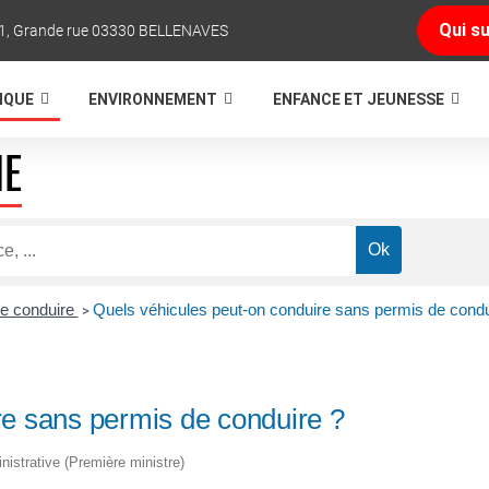
Qui su
1, Grande rue 03330 BELLENAVES
TIQUE
ENVIRONNEMENT
ENFANCE ET JEUNESSE
NE
e conduire
Quels véhicules peut-on conduire sans permis de condu
>
re sans permis de conduire ?
inistrative (Première ministre)