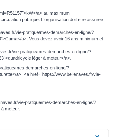
gne/?xml=R51157">kW</a> au maximum
irculation publique. L'organisation doit être assurée
lenaves.fr/vie-pratique/mes-demarches-en-ligne/?
98">Cuma</a>. Vous devez avoir 16 ans minimum et
ves.fr/vie-pratique/mes-demarches-en-ligne/?
3">quadricycle léger à moteur</a>.
-pratique/mes-demarches-en-ligne/?
ette</a>, <a href="https://www.bellenaves.fr/vie-
naves.fr/vie-pratique/mes-demarches-en-ligne/?
 à moteur.