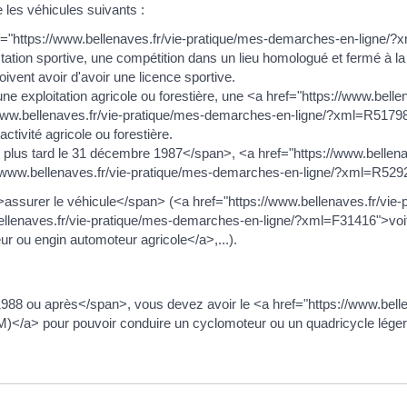
 les véhicules suivants :
 href="https://www.bellenaves.fr/vie-pratique/mes-demarches-en-li
ation sportive, une compétition dans un lieu homologué et fermé à la c
oivent avoir d'avoir une licence sportive.
 une exploitation agricole ou forestière, une <a href="https://www.bel
ww.bellenaves.fr/vie-pratique/mes-demarches-en-ligne/?xml=R517
activité agricole ou forestière.
lus tard le 31 décembre 1987</span>, <a href="https://www.bellena
www.bellenaves.fr/vie-pratique/mes-demarches-en-ligne/?xml=R5292
ssurer le véhicule</span> (<a href="https://www.bellenaves.fr/vie
lenaves.fr/vie-pratique/mes-demarches-en-ligne/?xml=F31416">voitur
 ou engin automoteur agricole</a>,...).
88 ou après</span>, vous devez avoir le <a href="https://www.belle
M)</a> pour pouvoir conduire un cyclomoteur ou un quadricycle léger