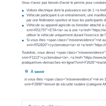
Vous n'avez pas besoin d'avoir le permis pour conduire
Voiture électrique dont la puissance est de 1 <a
Véhicule participant à un entraînement, une manifest
par une fédération sportive et tous les participants d
Véhicule ou appareil agricole ou forestier attaché à
xml=R51797">ETA</a> ou à une <a href="https://w
utiliser le véhicule uniquement durant l'exercice de l'
Si vous êtes <span class="miseenevidence">né au p
xml=R52820">cyclomoteur</a> et <a href="https://
Toutefois, vous devez <span class="miseenevidence">a
xml=F1113">cyclomoteur</a>, <a href="https://www.bel
pratique/mes-demarches-en-ligne/?xml=F2626">tracteur
À savoir
si vous êtes <span class="miseenevidence">né en 19
xml=F2890">brevet de sécurité routière (catégorie A