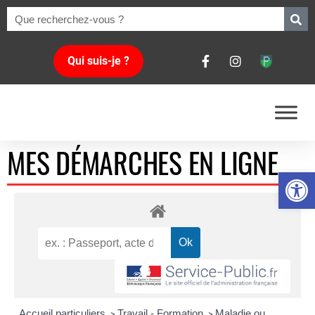
Qui suis-je ?
MES DÉMARCHES EN LIGNE
Ouvrir la 
Accueil particuliers
Travail - Formation
Maladie ou
>
>