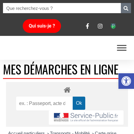
Qui suis-je ?
MES DÉMARCHES EN LIGNE
Ouvrir la 
Accueil particuliers
Transports - Mobilité
Carte grise
>
>