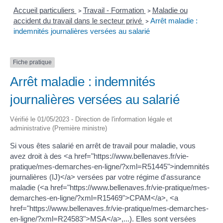
Accueil particuliers
Travail - Formation
Maladie ou
>
>
accident du travail dans le secteur privé
Arrêt maladie :
>
indemnités journalières versées au salarié
Fiche pratique
Arrêt maladie : indemnités
journalières versées au salarié
Vérifié le 01/05/2023 - Direction de l'information légale et
administrative (Première ministre)
Si vous êtes salarié en arrêt de travail pour maladie, vous
avez droit à des <a href="https://www.bellenaves.fr/vie-
pratique/mes-demarches-en-ligne/?xml=R51445">indemnités
journalières (IJ)</a> versées par votre régime d'assurance
maladie (<a href="https://www.bellenaves.fr/vie-pratique/mes-
demarches-en-ligne/?xml=R15469">CPAM</a>, <a
href="https://www.bellenaves.fr/vie-pratique/mes-demarches-
en-ligne/?xml=R24583">MSA</a>,...). Elles sont versées