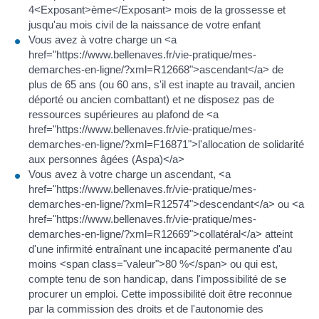
4<Exposant>ème</Exposant> mois de la grossesse et
jusqu'au mois civil de la naissance de votre enfant
Vous avez à votre charge un <a
href="https://www.bellenaves.fr/vie-pratique/mes-
demarches-en-ligne/?xml=R12668">ascendant</a> de
plus de 65 ans (ou 60 ans, s'il est inapte au travail, ancien
déporté ou ancien combattant) et ne disposez pas de
ressources supérieures au plafond de <a
href="https://www.bellenaves.fr/vie-pratique/mes-
demarches-en-ligne/?xml=F16871">l'allocation de solidarité
aux personnes âgées (Aspa)</a>
Vous avez à votre charge un ascendant, <a
href="https://www.bellenaves.fr/vie-pratique/mes-
demarches-en-ligne/?xml=R12574">descendant</a> ou <a
href="https://www.bellenaves.fr/vie-pratique/mes-
demarches-en-ligne/?xml=R12669">collatéral</a> atteint
d'une infirmité entraînant une incapacité permanente d'au
moins <span class="valeur">80 %</span> ou qui est,
compte tenu de son handicap, dans l'impossibilité de se
procurer un emploi. Cette impossibilité doit être reconnue
par la commission des droits et de l'autonomie des